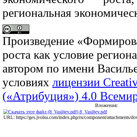
региональная экономическ
Произведение «
Формирова
роста как условие регион
автором по имени
Василье
условиях
лицензии Creati
(«Атрибуция») 4.0 Всеми
Вложения:
8_Vasiljev.pdf
URL: https://ges.jvolsu.com/index.php/ru/component/attachments/d